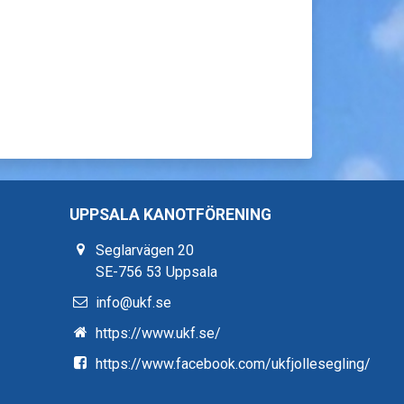
UPPSALA KANOTFÖRENING
Seglarvägen 20
SE-756 53 Uppsala
info@ukf.se
https://www.ukf.se/
https://www.facebook.com/ukfjollesegling/