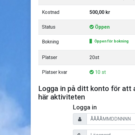
Kostnad
500,00 kr
Status
Öppen
Bokning
Öppen för bokning
Platser
20st
Platser kvar
10 st
Logga in på ditt konto för att 
här aktiviteten
Logga in
Personnummer
Lösenord