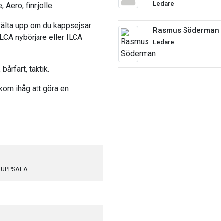
Ledare
, Aero, finnjolle.
 välta upp om du kappsejsar
Rasmus Söderman
LCA nybörjare eller ILCA
Ledare
årfart, taktik.
 kom ihåg att göra en
, UPPSALA
)