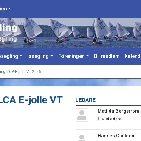
ion
segling
Issegling
Föreningen
Bli medlem
Kalend
ing ILCA E-jolle VT 2026
LCA E-jolle VT
LEDARE
Matilda Bergström
Huvudledare
Hannes Chilléen