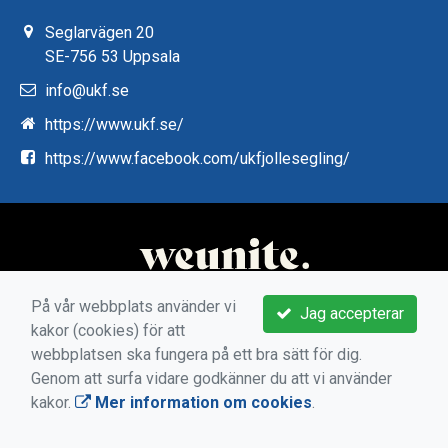
Seglarvägen 20
SE-756 53 Uppsala
info@ukf.se
https://www.ukf.se/
https://www.facebook.com/ukfjollesegling/
På vår webbplats använder vi
Jag accepterar
kakor (cookies) för att
webbplatsen ska fungera på ett bra sätt för dig.
Genom att surfa vidare godkänner du att vi använder
kakor.
Mer information om cookies
.