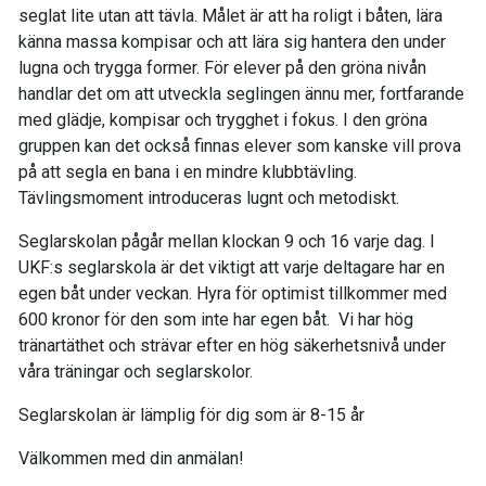
seglat lite utan att tävla. Målet är att ha roligt i båten, lära
känna massa kompisar och att lära sig hantera den under
lugna och trygga former. För elever på den gröna nivån
handlar det om att utveckla seglingen ännu mer, fortfarande
med glädje, kompisar och trygghet i fokus. I den gröna
gruppen kan det också finnas elever som kanske vill prova
på att segla en bana i en mindre klubbtävling.
Tävlingsmoment introduceras lugnt och metodiskt.
Seglarskolan pågår mellan klockan 9 och 16 varje dag. I
UKF:s seglarskola är det viktigt att varje deltagare har en
egen båt under veckan. Hyra för optimist tillkommer med
600 kronor för den som inte har egen båt. Vi har hög
tränartäthet och strävar efter en hög säkerhetsnivå under
våra träningar och seglarskolor.
Seglarskolan är lämplig för dig som är 8-15 år
Välkommen med din anmälan!