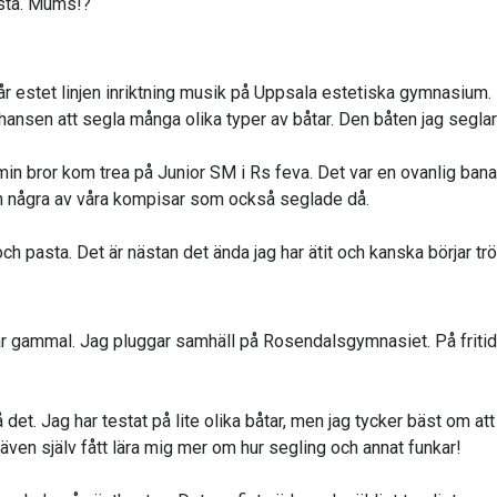
sta. Mums!?
år estet linjen inriktning musik på Uppsala estetiska gymnasium. 
 chansen att segla många olika typer av båtar. Den båten jag segla
min bror kom trea på Junior SM i Rs feva. Det var en ovanlig bana
ch några av våra kompisar som också seglade då.
 pasta. Det är nästan det ända jag har ätit och kanska börjar trö
r gammal. Jag pluggar samhäll på Rosendalsgymnasiet. På fritide
å det. Jag har testat på lite olika båtar, men jag tycker bäst om a
 även själv fått lära mig mer om hur segling och annat funkar!