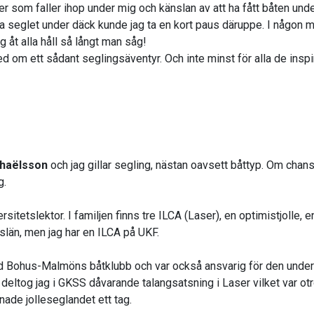
om faller ihop under mig och känslan av att ha fått båten under 
a seglet under däck kunde jag ta en kort paus däruppe. I någon mi
 åt alla håll så långt man såg!
ed om ett sådant seglingsäventyr. Och inte minst för alla de inspi
chaëlsson
och jag gillar segling, nästan oavsett båttyp. Om chans
g.
sitetslektor. I familjen finns tre ILCA (Laser), en optimistjolle,
uslän, men jag har en ILCA på UKF.
d Bohus-Malmöns båtklubb och var också ansvarig för den under fl
deltog jag i GKSS dåvarande talangsatsning i Laser vilket var otro
ade jolleseglandet ett tag.