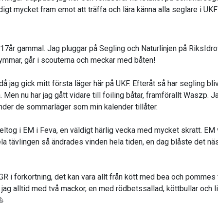
ldigt mycket fram emot att träffa och lära känna alla seglare i UKF
17år gammal. Jag pluggar på Segling och Naturlinjen på RiksIdrot
 gymmar, går i scouterna och meckar med båten!
 jag gick mitt första läger här på UKF. Efteråt så har segling bliv
. Men nu har jag gått vidare till foiling båtar, framförallt Waszp. J
under de sommarläger som min kalender tillåter.
ltog i EM i Feva, en väldigt härlig vecka med mycket skratt. EM v
la tävlingen så ändrades vinden hela tiden, en dag blåste det nä
R i förkortning, det kan vara allt från kött med bea och pommes 
 jag alltid med två mackor, en med rödbetssallad, köttbullar och li
⛵️