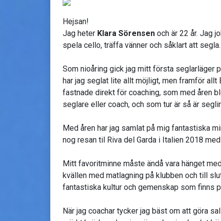
Hejsan!
Jag heter
Klara Sörensen
och är 22 år. Jag j
spela cello, träffa vänner och såklart att segla
Som nioåring gick jag mitt första seglarläger
har jag seglat lite allt möjligt, men framför all
fastnade direkt för coaching, som med åren blev
seglare eller coach, och som tur är så är seglin
Med åren har jag samlat på mig fantastiska mi
nog resan til Riva del Garda i Italien 2018 med 
Mitt favoritminne måste ändå vara hänget med a
kvällen med matlagning på klubben och till slut
fantastiska kultur och gemenskap som finns p
När jag coachar tycker jag bäst om att göra s