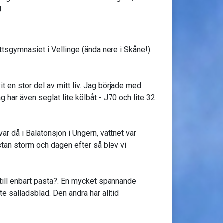
!
tsgymnasiet i Vellinge (ända nere i Skåne!).
it en stor del av mitt liv. Jag började med
ag har även seglat lite kölbåt - J70 och lite 32
ar då i Balatonsjön i Ungern, vattnet var
stan storm och dagen efter så blev vi
till enbart pasta?. En mycket spännande
te salladsblad. Den andra har alltid