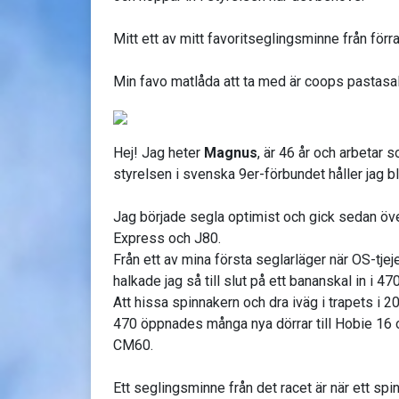
Mitt ett av mitt favoritseglingsminne från förr
Min favo matlåda att ta med är coops pasta
Hej! Jag heter
Magnus
, är 46 år och arbetar 
styrelsen i svenska 9er-förbundet håller jag b
Jag började segla optimist och gick sedan öve
Express och J80.
Från ett av mina första seglarläger när OS-tje
halkade jag så till slut på ett bananskal in i 
Att hissa spinnakern och dra iväg i trapets i 
470 öppnades många nya dörrar till Hobie 16 
CM60.
Ett seglingsminne från det racet är när ett sp