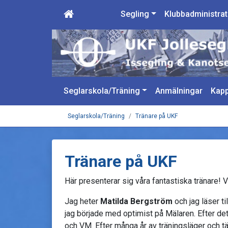
Segling
Klubbadministrat
Seglarskola/Träning
Anmälningar
Kapp
Seglarskola/Träning
Tränare på UKF
Tränare på UKF
Här presenterar sig våra fantastiska tränare! 
Jag heter
Matilda Bergström
och jag läser ti
jag började med optimist på Mälaren. Efter det g
och VM. Efter många år av träningsläger och t