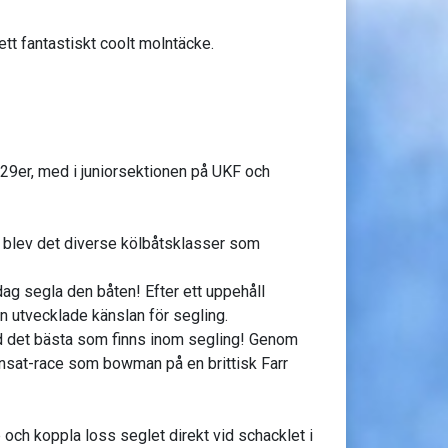
 ett fantastiskt coolt molntäcke.
i 29er, med i juniorsektionen på UKF och
t blev det diverse kölbåtsklasser som
dag segla den båten! Efter ett uppehåll
en utvecklade känslan för segling.
land det bästa som finns inom segling! Genom
ansat-race som bowman på en brittisk Farr
 och koppla loss seglet direkt vid schacklet i