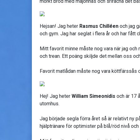
mörkt bröd med majonnäs och sriracha det bä
Hejsan! Jag heter
Rasmus Chilléen
och jag g
och gym. Jag har seglat i flera år och har fått
Mitt favorit minne måste nog vara när jag och 
och trean. Ett poäng skiljde det mellan oss o
Favorit matlådan måste nog vara köttfärssås och
Hej! Jag heter
William Simeonidis
och är 17 å
utomhus.
Jag började segla förra året så är relativt ny p
hjälptränare för optimister på blå/röd nivå och