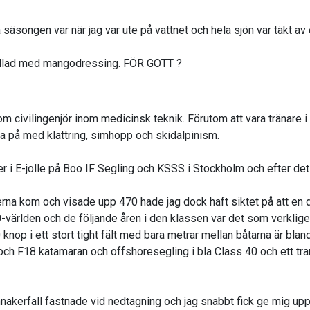
a säsongen var när jag var ute på vattnet och hela sjön var täkt av
sallad med mangodressing. FÖR GOTT ?
som civilingenjör inom medicinsk teknik. Förutom att vara tränare 
la på med klättring, simhopp och skidalpinism.
r i E-jolle på Boo IF Segling och KSSS i Stockholm och efter de
jerna kom och visade upp 470 hade jag dock haft siktet på att en 
470-världen och de följande åren i den klassen var det som verklig
20 knop i ett stort tight fält med bara metrar mellan båtarna är b
och F18 katamaran och offshoresegling i bla Class 40 och ett tr
innakerfall fastnade vid nedtagning och jag snabbt fick ge mig upp