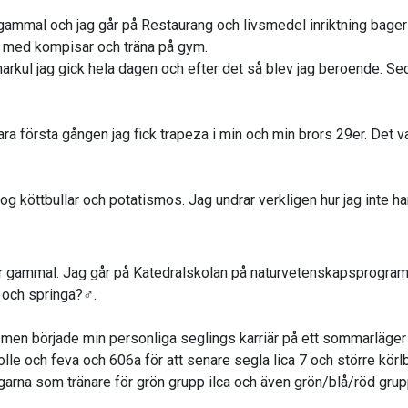
r gammal och jag går på Restaurang och livsmedel inriktning bage
a med kompisar och träna på gym.
markul jag gick hela dagen och efter det så blev jag beroende. Sed
 första gången jag fick trapeza i min och min brors 29er. Det var
og köttbullar och potatismos. Jag undrar verkligen hur jag inte har 
r gammal. Jag går på Katedralskolan på naturvetenskapsprogram
 och springa?‍♂️.
 men började min personliga seglings karriär på ett sommarläger 
olle och feva och 606a för att senare segla lica 7 och större körl
rna som tränare för grön grupp ilca och även grön/blå/röd grupp 