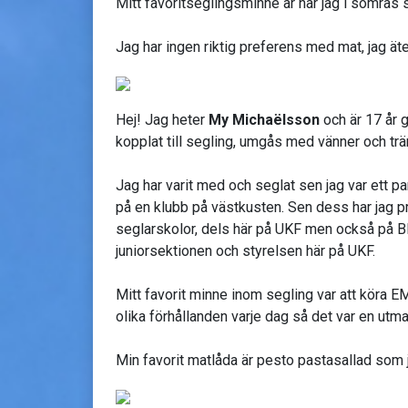
Mitt favoritseglingsminne är när jag i somras s
Jag har ingen riktig preferens med mat, jag ät
Hej! Jag heter
My Michaëlsson
och är 17 år 
kopplat till segling, umgås med vänner och trä
Jag har varit med och seglat sen jag var ett pa
på en klubb på västkusten. Sen dess har jag pro
seglarskolor, dels här på UKF men också på BM
juniorsektionen och styrelsen här på UKF.
Mitt favorit minne inom segling var att köra E
olika förhållanden varje dag så det var en utman
Min favorit matlåda är pesto pastasallad som ja