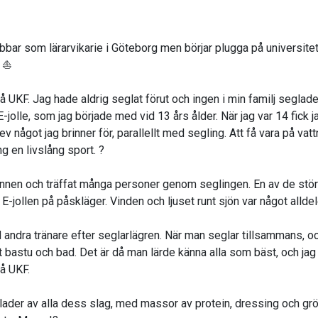
obbar som lärarvikarie i Göteborg men börjar plugga på universitet i
. ⛵
 på UKF. Jag hade aldrig seglat förut och ingen i min familj segl
t E-jolle, som jag började med vid 13 års ålder. När jag var 14 fick
 något jag brinner för, parallellt med segling. Att få vara på vatt
g en livslång sport. ?
nnen och träffat många personer genom seglingen. En av de störs
E-jollen på påskläger. Vinden och ljuset runt sjön var något alldele
ndra tränare efter seglarlägren. När man seglar tillsammans, och 
 bastu och bad. Det är då man lärde känna alla som bäst, och jag v
å UKF.
allader av alla dess slag, med massor av protein, dressing och g