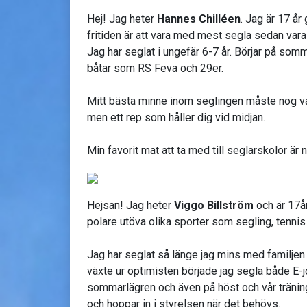
Hej! Jag heter
Hannes Chilléen
. Jag är 17 å
fritiden är att vara med mest segla sedan var
Jag har seglat i ungefär 6-7 år. Börjar på som
båtar som RS Feva och 29er.
Mitt bästa minne inom seglingen måste nog vara
men ett rep som håller dig vid midjan.
Min favorit mat att ta med till seglarskolor är n
Hejsan! Jag heter
Viggo Billström
och är 17å
polare utöva olika sporter som segling, tennis
Jag har seglat så länge jag mins med familjen
växte ur optimisten började jag segla både E-j
sommarlägren och även på höst och vår träninga
och hoppar in i styrelsen när det behövs.