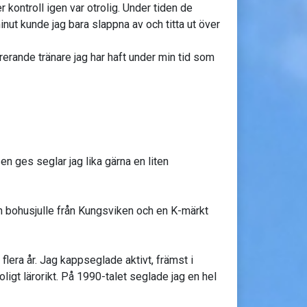
kontroll igen var otrolig. Under tiden de
nut kunde jag bara slappna av och titta ut över
rerande tränare jag har haft under min tid som
en ges seglar jag lika gärna en liten
 en bohusjulle från Kungsviken och en K-märkt
era år. Jag kappseglade aktivt, främst i
ligt lärorikt. På 1990-talet seglade jag en hel