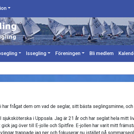
ion
segling
Issegling
Föreningen
Bli medlem
Kalend
Vi har frågat dem om vad de seglar, sitt bästa seglingsminne, och
ll sjuksköterska i Uppsala. Jag är 21 år och har seglat hela mitt liv.
ick jag över till E-jolle och Spitfire. E-jollen har varit mitt frä
ävlingar trappade jag ner och fokuserar nu istället på sommarsegl