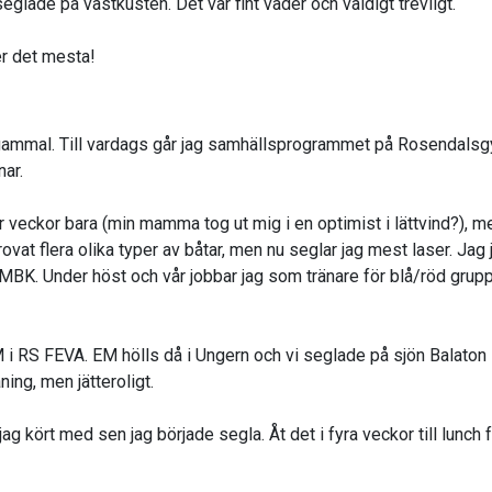
eglade på västkusten. Det var fint väder och väldigt trevligt.
er det mesta!
gammal. Till vardags går jag samhällsprogrammet på Rosendalsgy
nar.
r veckor bara (min mamma tog ut mig i en optimist i lättvind?), m
vat flera olika typer av båtar, men nu seglar jag mest laser. Jag 
BK. Under höst och vår jobbar jag som tränare för blå/röd grupp 
M i RS FEVA. EM hölls då i Ungern och vi seglade på sjön Balaton 
ing, men jätteroligt.
g kört med sen jag började segla. Åt det i fyra veckor till lunch 