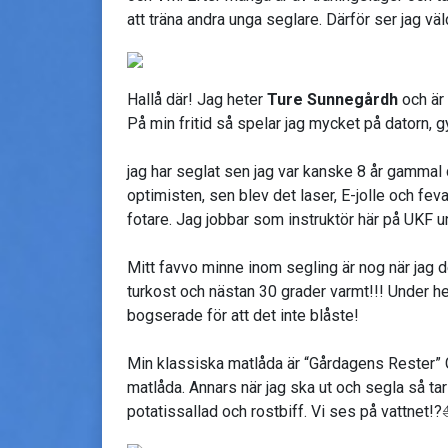
att träna andra unga seglare. Därför ser jag vä
Hallå där! Jag heter
Ture Sunnegårdh
och är 
På min fritid så spelar jag mycket på datorn,
jag har seglat sen jag var kanske 8 år gammal då
optimisten, sen blev det laser, E-jolle och feva
fotare. Jag jobbar som instruktör här på UKF 
Mitt favvo minne inom segling är nog när jag de
turkost och nästan 30 grader varmt!!! Under he
bogserade för att det inte blåste!
Min klassiska matlåda är “Gårdagens Rester” G
matlåda. Annars när jag ska ut och segla så tar
potatissallad och rostbiff. Vi ses på vattnet!?