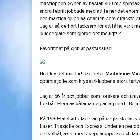
masttoppen. Synen av nästan 400 m2 spinnaker s
andra febrilt jobbade med att få ner det enorm
den mäktiga djupblåa Atlanten som sträckte sig
Jag är så oerhört tacksam för att få ha varit m
jolleseglare som gjorde det möjligt! ?
Favoritmat på sjön är pastasallad.
Nu blev det min tur! Jag heter
Madeleine Mi
optimistjolle som kryssarklubbens stora farty
Jag är 56 år och jobbar som forskare och univer
folkbåt. Flera av båtarna seglar jag med i Boh
På 1980-talet arbetade jag på seglarskolan vi
Laser, Trissjolle och Express. Under en period 
del kölbåt, även med skepparuppdrag och lämn