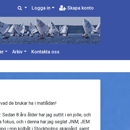
Logga in
Skapa konto
er
Arkiv
Kontakta oss
 vad de brukar ha i matlådan!
 Sedan 8 års ålder har jag suttit i en jolle, och
msta fokus, och i denna har jag seglat JNM, JEM
ing i min kölbåt i Stockholms skärgård, samt