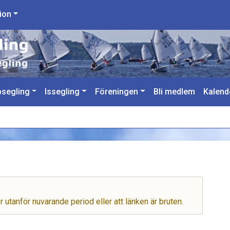
ion
segling
Issegling
Föreningen
Bli medlem
Kalend
er utanför nuvarande period eller att länken är bruten.