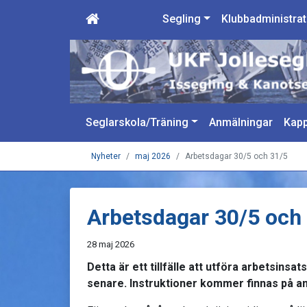
Segling
Klubbadministrat
Seglarskola/Träning
Anmälningar
Kapp
Nyheter
maj 2026
Arbetsdagar 30/5 och 31/5
Arbetsdagar 30/5 och
28 maj 2026
Detta är ett tillfälle att utföra arbetsinsat
senare.
Instruktioner
kommer finnas på ans