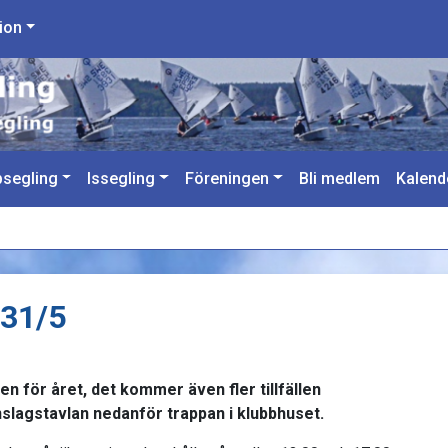
ion
segling
Issegling
Föreningen
Bli medlem
Kalend
 31/5
sen för året, det kommer även fler tillfällen
lagstavlan nedanför trappan i klubbhuset.