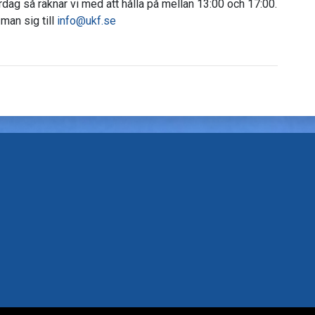
ördag så räknar vi med att hålla på mellan 13:00 och 17:00.
 man sig till
info@ukf.se