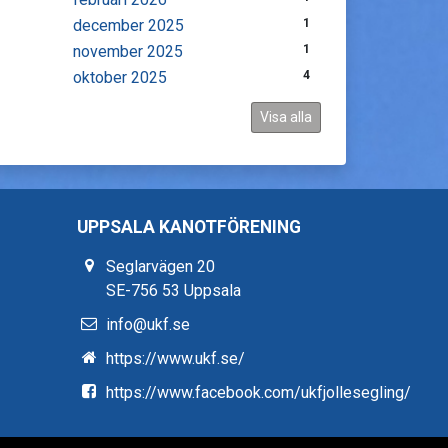
december 2025
1
november 2025
1
oktober 2025
4
Visa alla
UPPSALA KANOTFÖRENING
Seglarvägen 20
SE-756 53 Uppsala
info@ukf.se
https://www.ukf.se/
https://www.facebook.com/ukfjollesegling/