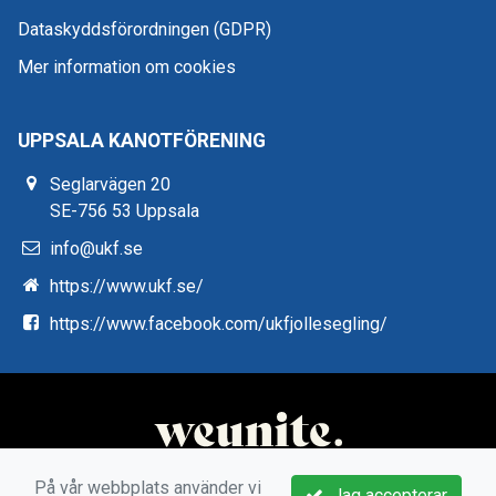
Dataskyddsförordningen (GDPR)
Mer information om cookies
UPPSALA KANOTFÖRENING
Seglarvägen 20
SE-756 53 Uppsala
info@ukf.se
https://www.ukf.se/
https://www.facebook.com/ukfjollesegling/
På vår webbplats använder vi
Jag accepterar